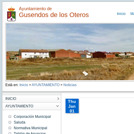
Ayuntamiento de
Gusendos de los Oteros
Inicio
M
Está en:
Inicio
>
AYUNTAMIENTO
>
Noticias
INICIO
Thu
Jan
AYUNTAMIENTO
01
01:00:00
Corporación Municipal
CET
Saluda
1970
Normativa Municipal
Thu
Jan 01
Tablón de Anuncios