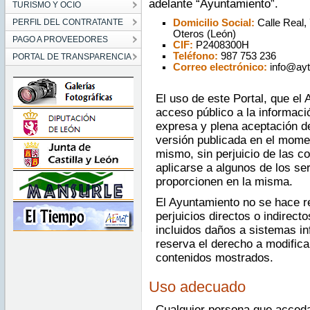
adelante “Ayuntamiento”.
TURISMO Y OCIO
PERFIL DEL CONTRATANTE
Domicilio Social:
Calle Real,
Oteros (León)
PAGO A PROVEEDORES
CIF:
P2408300H
Teléfono:
987 753 236
PORTAL DE TRANSPARENCIA
Correo electrónico:
info@ayt
El uso de este Portal, que el 
acceso público a la informaci
expresa y plena aceptación d
versión publicada en el mome
mismo, sin perjuicio de las c
aplicarse a algunos de los se
proporcionen en la misma.
El Ayuntamiento no se hace r
perjuicios directos o indirect
incluidos daños a sistemas in
reserva el derecho a modific
contenidos mostrados.
Uso adecuado
Cualquier persona que acceda