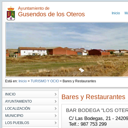
Ayuntamiento de
Gusendos de los Oteros
Inicio
M
Está en:
Inicio
>
TURISMO Y OCIO
> Bares y Restaurantes
INICIO
Bares y Restaurantes
AYUNTAMIENTO
LOCALIZACIÓN
BAR BODEGA "LOS OTE
MUNICIPIO
C/ Las Bodegas, 21 - 2420
LOS PUEBLOS
Telf.: 987 753 299